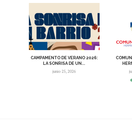
ECTO
CAMPAMENTO DE VERANO 2026:
COMUNI
S»
LA SONRISA DE UN...
HER
5
junio 25, 2026
j