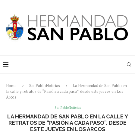
Home
SanPabloNoticias
La Hermandad de San Pablo en
la calle y retratos de “Pasión a cada paso”, desde este jueves en Los
Arcos
SanPabloNoticias
LA HERMANDAD DE SAN PABLO EN LA CALLE Y
RETRATOS DE “PASIÓN A CADA PASO”, DESDE
ESTE JUEVES EN LOS ARCOS